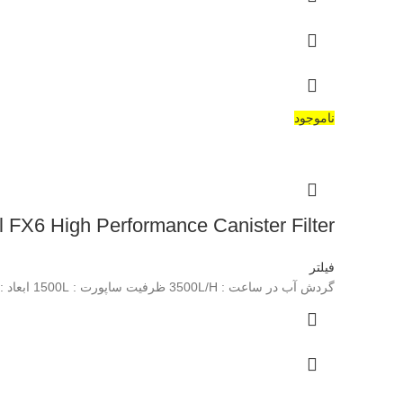
ناموجود
Fluval FX6 High Performance Canister Filter(فیلتر سطلی 
فیلتر
گردش آب در ساعت : 3500L/H ظرفیت ساپورت : 1500L ابعاد : 53*40*40 cm توان مصرفی : 41W حجم درونی فیلتر : 20L حجم مدیا : 5.9L