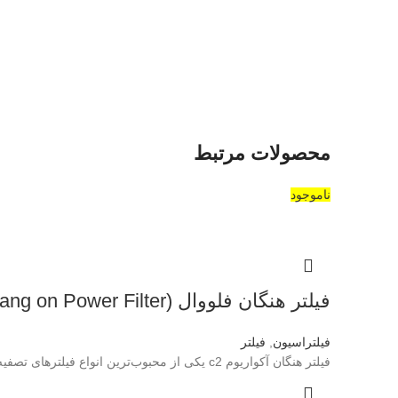
محصولات مرتبط
ناموجود
فیلتر هنگان فلووال (Fluval C2 Hang on Power Filter)
فیلتراسیون
,
فیلتر
فیلتر هنگان آکواریوم c2 یکی از محبوب‌ترین انواع فیلترهای تصفیه آب موجود در بازار و گزینه بسیار خوبی برای آکواریوم‌های