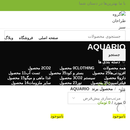
با ما بهترین‌ها در دستان شما
مرور دسته ها
صفحه اصلی
فروشگاه
وبلاگ
سی
AQUARIO
انتخاب دسته بندی
مح
جستجو
سا
دسته بندی ها
ورود / ثبت نام
همه
محصولات
CLOTHING
0 محصول
CO2
2 محصول
0
علاقه مندی
افزودنی‌ها
25 محصول
بستر و کود
35 محصول
تست آب
11 محصول
غذ
0
مقايسه
دارو
6 محصول
سیستم CO2
3 محصول
غذا ماهی و میگو
15 محصول
فیلتراسیون
35 محصول
نور
23 محصول
سایر ملزومات
14 محصول
0
مورد
/
0
تومان
خانه
محصول برند
AQUARIO
منو
0
مورد
/
0
تومان
ناموجود
ناموجود