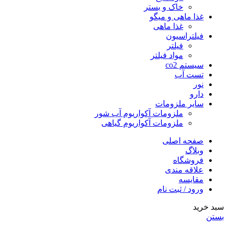
خاک و بستر
غذا ماهی و میگو
غذا ماهی
فیلتراسیون
فیلتر
مواد فیلتر
سیستم co2
تست آب
نور
دارو
سایر ملزومات
ملزومات آکواریوم آب شور
ملزومات آکواریوم گیاهی
صفحه اصلی
وبلاگ
فروشگاه
علاقه مندی
مقايسه
ورود / ثبت نام
سبد خرید
بستن