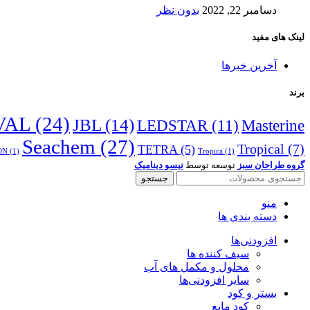
دسامبر 22, 2022
بدون نظر
لینک های مفید
آخرین خبرها
برند
VAL
(24)
JBL
(14)
LEDSTAR
(11)
Masterine
Seachem
(27)
Tropical
(7)
TETRA
(5)
ON
(1)
Tropica
(1)
گروه طراحان سبز
توسعه توسط
نیسو دینامیک
جستجو
منو
دسته بندی ها
افزودنی‌ها
سیف کننده ها
محلول و مکمل های آب
سایر افزودنی‌ها
بستر و کود
کود مایع