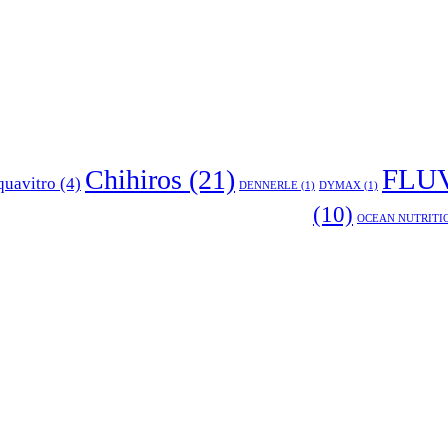
Chihiros
(21)
FLU
uavitro
(4)
DENNERLE
(1)
DYMAX
(1)
(10)
OCEAN NUTRITI