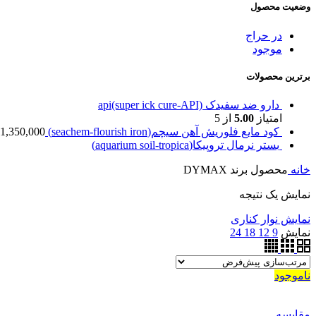
وضعیت محصول
در حراج
موجود
برترین محصولات
دارو ضد سفیدک api(super ick cure-API)
امتیاز
5.00
از 5
کود مایع فلوریش آهن سیچم(seachem-flourish iron)
1,350,000
بستر نرمال تروپیکا(aquarium soil-tropica)
خانه
محصول برند
DYMAX
نمایش یک نتیجه
نمایش نوار کناری
نمایش
9
12
18
24
ناموجود
مقايسه