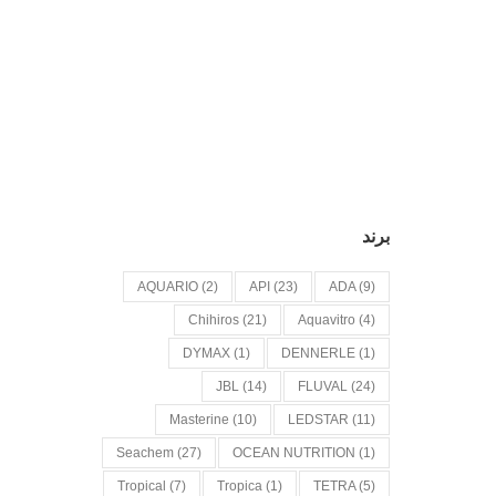
برند
AQUARIO
(2)
API
(23)
ADA
(9)
Chihiros
(21)
Aquavitro
(4)
DYMAX
(1)
DENNERLE
(1)
JBL
(14)
FLUVAL
(24)
Masterine
(10)
LEDSTAR
(11)
Seachem
(27)
OCEAN NUTRITION
(1)
Tropical
(7)
Tropica
(1)
TETRA
(5)