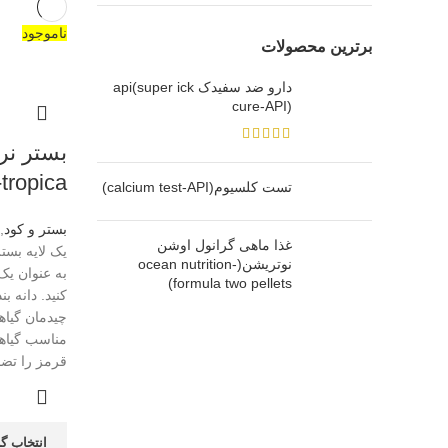
ناموجود
برترین محصولات
دارو ضد سفیدک api(super ick
cure-API)
-tropica)
تست کلسیوم(calcium test-API)
بستر و کود
,
غذا ماهی گرانول اوشن
یک لایه بستر
نوتریشن(ocean nutrition-
به عنوان یک
formula two pellets)
چیدمان گیا
مناسب گیاها
قرمز را تض
انتخاب گز