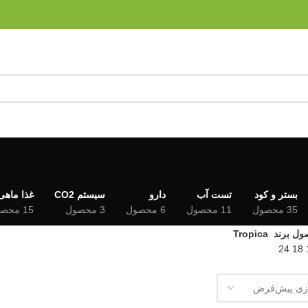
بستر و کود
تست آب
دارو
سیستم CO2
غذا ماهی
35 محصول
11 محصول
6 محصول
3 محصول
15 محصول
ل برند
Tropica
24
18