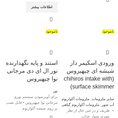
اطلاعات بیشتر
ناموجود
ناموجود
ورودی اسکیمر دار
استند و پایه نگهدارنده
شیشه ای چیهیروس
نور ال ای دی مرجانی
(chihiros intake with
نوا چیهیروس
surface skimmer)
نور
برای آویزنمودن سیستم نوری
سایر ملزومات
,
ملزومات آکواریوم
مرجانی نوا چیهیروس • قابل نصب
آب شور
,
ملزومات آکواریوم گیاهی
بر روی شیشه آکواریوم
ظریف و در عین حال از نظر
بصری بسیار جذاب