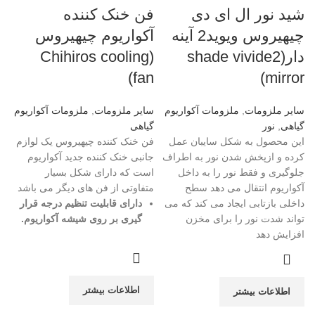
شید نور ال ای دی
فن خنک کننده
چیهیروس ویوید2 آینه
آکواریوم چیهیروس
دار(shade vivide2
(Chihiros cooling
fan)
mirror)
سایر ملزومات
,
ملزومات آکواریوم
سایر ملزومات
,
ملزومات آکواریوم
گیاهی
,
نور
گیاهی
این محصول به شکل سایبان عمل
فن خنک کننده چیهیروس یک لوازم
کرده و ازپخش شدن نور به اطراف
جانبی خنک کننده جدید آکواریوم
جلوگیری و فقط نور را به داخل
است که دارای شکل بسیار
آکواریوم انتقال می دهد سطح
متفاوتی از فن های دیگر می باشد
داخلی بازتابی ایجاد می کند که می
دارای قابلیت تنظیم درجه قرار
تواند شدت نور را برای مخزن
گیری بر روی شیشه آکواریوم
.
افزایش دهد
اطلاعات بیشتر
اطلاعات بیشتر