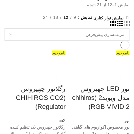
نمایش 1–12 از 21 نتیجه
نمایش
9
12
18
24
نمایش نوار کناری
ناموجود
ناموجود
نور LED چهیروس
رگلاتور چهیروس
مدل ویوید2 (chihiros
(CHIHIROS CO2
Regulator)
RGB VIVID 2)
نور
co2
نور مخصوص آکواریوم های گیاهی
رگلاتور چهیروس یک تنظیم کننده
چیهیروس مدل ویوید2
ابعاد :
گاز کربن دی اکسید با کیفیت بالا