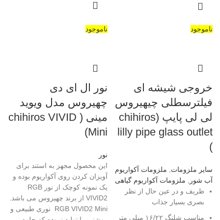
ناموجود
ناموجود
خروجی شیشه ای
نور ال ای دی
فیلترسطلی چیهیروس
چهیروس مدل ویوید
لی لی پایپ (chihiros
مینی ( chihiros VIVID
Mini)
lilly pipe glass outlet
)
نور
این محصول مجهز به استند برای
سایر ملزومات
,
ملزومات آکواریوم
آویزان کردن روی آکواریوم بوده و
آب شور
,
ملزومات آکواریوم گیاهی
یک نمونه کوچک از نور RGB
ظریف و در عین حال از نظر
VIVID2 از برند چهیروس می باشد.
بصری بسیار جذاب
RGB VIVID2 Mini نوری طبیعی و
مناسب شلنگ ۱۶/۲۲ میلی متر
روشنی را تولید نموده که جلوه