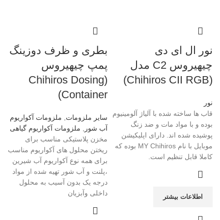
نور ال ای دی
بطری و ظرف دوزینگ
چیهیروس C2 مدل
پمپ چیهیروس
(Chihiros Dosing
(Chihiros CII RGB)
Container)
نور
قاب ها ساخته شده با آلیاژ آلومینیوم
سایر ملزومات
,
ملزومات آکواریوم
بوده و با مواد مات و ضد زنگ
آب شور
,
ملزومات آکواریوم گیاهی
پوشیده شده اند. دارای اپلیکیشن
مخزن پلاستیکی مناسب برای
موبایل با نام MY Chihiros بوده که
ریختن محلول های آکواریوم مناسب
کاملا قابل تنظیم است.
برای همه نوع آکواریوم آب شیرین
،پلنت و آب شور تهیه شده از مواد
درجه یک بدون آسیب به محلول
داخلی وآبزیان
اطلاعات بیشتر