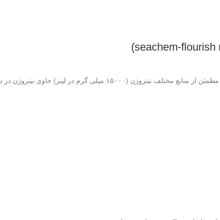
تر) حاوی نیتروژن در دو شکل نیترات و آمونیوم تاریخ:2027