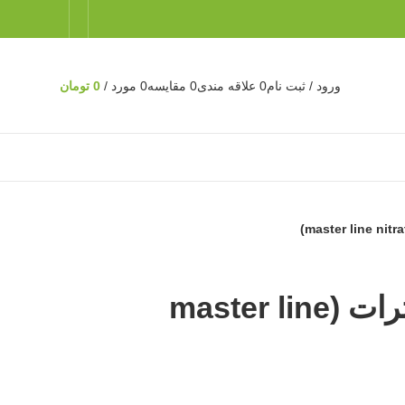
ورود / ثبت نام
0
علاقه مندی
0
مقايسه
0
مورد
/
0
تومان
کود مایع آکواریوم مسترلاین نیترات (master line