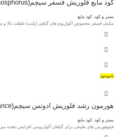
کود مایع فلوریش فسفر سیچم(seachem- flourish phosphorus)
بستر و کود
,
کود مایع
مکمل فسفر مخصوص آکواریوم های گیاهی (پلنت) غلظت بالا و مطمئن فسفات پتاسیم ۴۵۰۰ م
ناموجود
هورمون رشد فلوریش ادونس سیچم(seachem-flourish advance)
بستر و کود
,
کود مایع
فیتوهورمن های طبیعی برای گیاهان آکواریومی افزایش دهنده میزان 