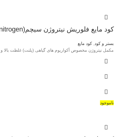
کود مایع فلوریش نیتروژن سیچم(seachem-flourish nitrogen)
بستر و کود
,
کود مایع
مکمل نیتروژن مخصوص آکواریوم های گیاهی (پلنت) غلظت بالا و مطمئن از منابع مختلف نیتروژن (۱۵۰۰۰ میلی گرم در لی
ناموجود