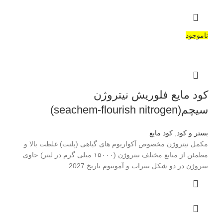
ناموجود
کود مایع فلوریش نیتروژن
سیچم(seachem-flourish nitrogen)
بستر و کود
,
کود مایع
مکمل نیتروژن مخصوص آکواریوم های گیاهی (پلنت) غلظت بالا و
مطمئن از منابع مختلف نیتروژن (۱۵۰۰۰ میلی گرم در لیتر) حاوی
نیتروژن در دو شکل نیترات و آمونیوم تاریخ:2027