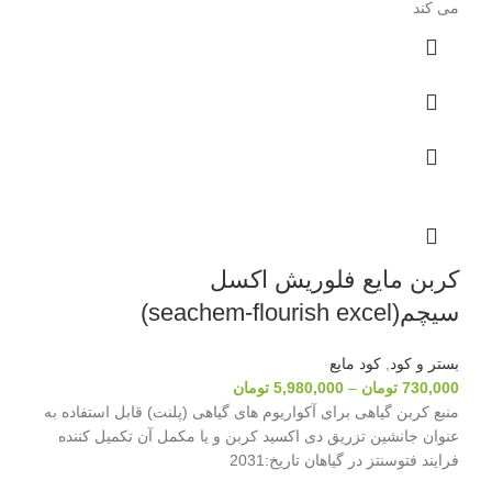
می کند
کربن مایع فلوریش اکسل
سیچم(seachem-flourish excel)
بستر و کود
,
کود مایع
730,000
تومان
–
5,980,000
تومان
منبع کربن گیاهی برای آکواریوم های گیاهی (پلنت) قابل استفاده به
عنوان جانشین تزریق دی اکسید کربن و یا مکمل آن تکمیل کننده
فرایند فتوسنتز در گیاهان تاریخ:2031