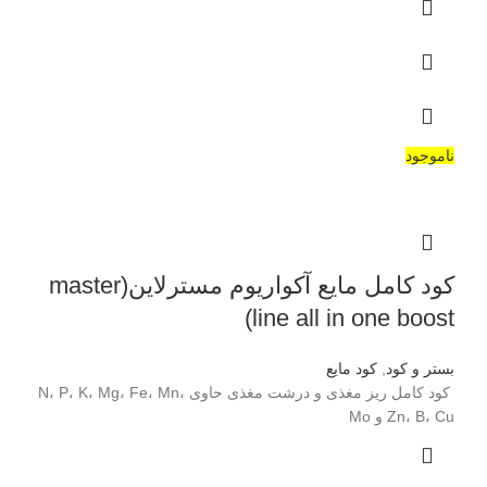
ناموجود
کود کامل مایع آکواریوم مسترلاین(master
line all in one boost)
بستر و کود
,
کود مایع
کود کامل ریز مغذی و درشت مغذی حاوی N، P، K، Mg، Fe، Mn،
Zn، B، Cu و Mo