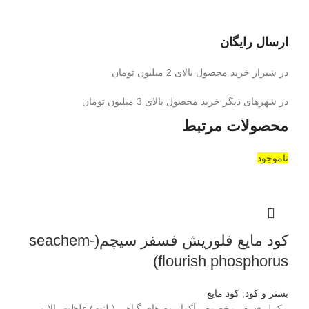
ارسال رایگان
در شیراز خرید محصول بالای 2 میلیون تومان
در شهرهای دیگر خرید محصول بالای 3 میلیون تومان
محصولات مرتبط
ناموجود
کود مایع فلوریش فسفر سیچم(seachem-
flourish phosphorus)
بستر و کود
,
کود مایع
مکمل فسفر مخصوص آکواریوم های گیاهی (پلنت) غلظت بالا و