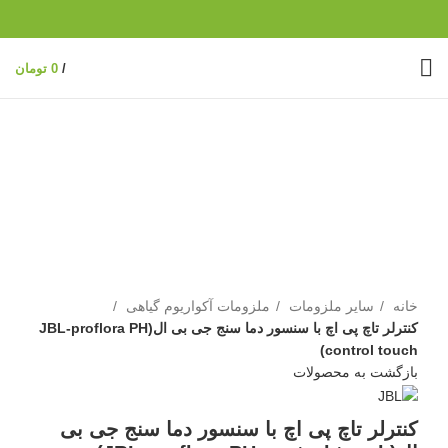
/
0
تومان
ناموجود
برای بزرگنمایی کلیک کنید
خانه
سایر ملزومات
ملزومات آکواریوم گیاهی
کنترلر تاچ پی اچ با سنسور دما سنج جی بی ال(JBL-proflora PH
control touch)
بازگشت به محصولات
کنترلر تاچ پی اچ با سنسور دما سنج جی بی