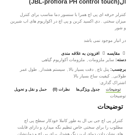
ال(JBL-proflora PH control touch)
کنترلر حرفه ای پی اچ همرا با سنسور دما مناسب برای کنترل
میزان سختی . دی اکسید کربن و پی اچ در اکواریوم های اب شیرین
و شور
در انبار موجود نمی باشد
مقايسه
افزودن به علاقه مندی
دسته:
سایر ملزومات
,
ملزومات آکواریوم گیاهی
برچسب:
پنل تاچ
,
دقت بسیار بالا
,
سیستم هشدار
,
طول عمر
طولانی
,
کیفیت ساخ بسیار بالا
اشتراک گذاری:
توضیحات
جدول ویژگی‌ها
نظرات (0)
حمل و نقل و تحویل
توضیحات
توضیحات
کنترلر پی اچ جی بی ال به طور کاملا خودکار سطح پی اچ
مطلوب را برای سختی خاص تنظیم نگه میدارد و دارای قابلت
های نشان دادن دمای اب- زنگ هشدار برای پی اچ و دما-نشان