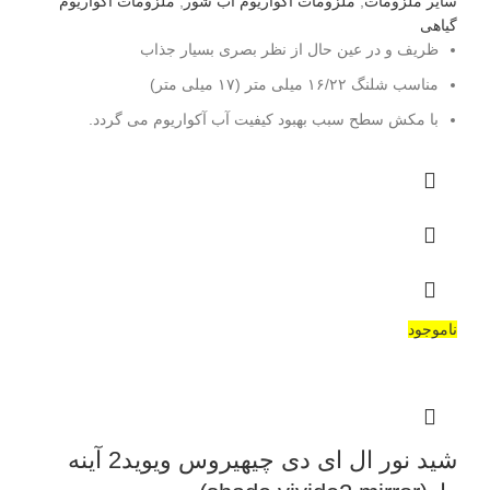
سایر ملزومات
,
ملزومات آکواریوم آب شور
,
ملزومات آکواریوم
گیاهی
ظریف و در عین حال از نظر بصری بسیار جذاب
مناسب شلنگ ۱۶/۲۲ میلی متر (۱۷ میلی متر)
با مکش سطح سبب بهبود کیفیت آب آکواریوم می گردد.
ناموجود
شید نور ال ای دی چیهیروس ویوید2 آینه