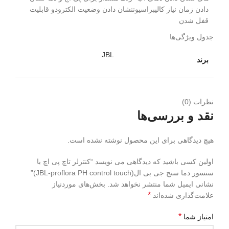
دادن زمان نیاز کالیبراسیوننشان دادن وضعیت الکترودو قابلیت
قفل شدن
جدول ویژگی‌ها
JBL
برند
نظرات (0)
نقد و بررسی‌ها
هیچ دیدگاهی برای این محصول نوشته نشده است.
اولین کسی باشید که دیدگاهی می نویسد “کنترلر تاچ پی اچ با
سنسور دما سنج جی بی ال(JBL-proflora PH control touch)”
نشانی ایمیل شما منتشر نخواهد شد.
بخش‌های موردنیاز
*
علامت‌گذاری شده‌اند
*
امتیاز شما