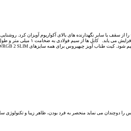
با این کیت طناب آویز چیهیروس، می توان Chihiros WRGB 2 SLIM را از سقف یا سایر نگهدارنده های بالای آکوا
 آویز چیهیروس برای همه سایزهای Chihiros WRGB 2 SLIM مناسب است.
یملس را دوچندان می نماید منحصر به فرد بودن، ظاهر زیبا و تکنولوژی