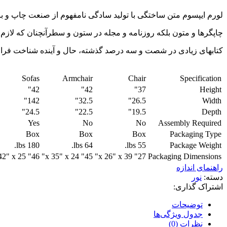
لورم ایپسوم متن ساختگی با تولید سادگی نامفهوم از صنعت چاپ و با
چاپگرها و متون بلکه روزنامه و مجله در ستون و سطرآنچنان که لازم 
کتابهای زیادی در شصت و سه درصد گذشته، حال و آینده شناخت فرا
Sofas
Armchair
Chair
Specification
42"
42"
37"
Height
142"
32.5"
26.5"
Width
24.5"
22.5"
19.5"
Depth
Yes
No
No
Assembly Required
Box
Box
Box
Packaging Type
180 lbs.
64 lbs.
55 lbs.
Package Weight
46" x 142" x 25"
45" x 35" x 24"
27" x 26" x 39"
Packaging Dimensions
راهنمای اندازه
دسته:
نور
اشتراک گذاری:
توضیحات
جدول ویژگی‌ها
نظرات (0)