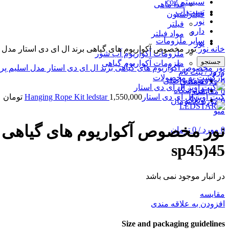
سیستم co2
غذا ماهی
تست آب
فیلتراسیون
نور
فیلتر
دارو
مواد فیلتر
برای بزرگنمایی کلیک کنید
سایر ملزومات
نور
خانه
نور
نور مخصوص آکواریوم های گیاهی برند ال ای دی استار مدل اسلیم پرو sp45)45
ملزومات آکواریوم آب شور
جستجو
ملزومات آکواریوم گیاهی
نور مخصوص آکواریوم های گیاهی برند ال ای دی استار مدل اسلیم پرو DSTAR (AQ-sp30) 30
ورود / ثبت نام
بازگشت به محصولات
صفحه اصلی
0
علاقه مندی
فروشگاه
0
مقايسه
کیت آویز ال ای دی استارHanging Rope Kit ledstar
1,550,000
تومان
وبلاگ
0
مورد
/
0
تومان
منو
0
مورد
/
0
تومان
sp45)45
در انبار موجود نمی باشد
مقايسه
افزودن به علاقه مندی
Size and packaging guidelines