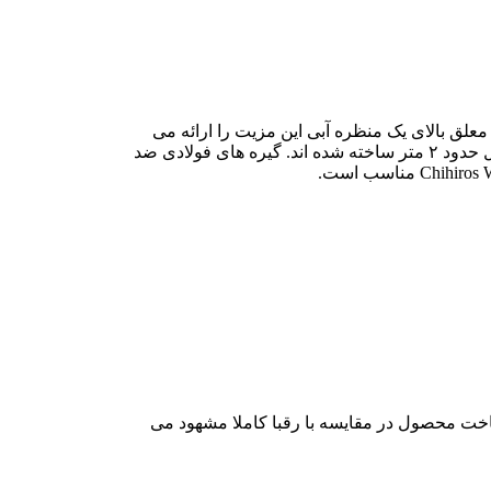
ریوم آویزان کرد. روشنایی معلق بالای یک منظره آبی این مزیت را ارائه می
دهد که تعمیر و نگهداری آسان تر باشد. علاوه بر این، احساس زیبایی افزایش می یابد. کابل ها از سیم فولادی به ضخامت ۱ میلی متر و طول حدود ۲ متر ساخته شده اند. گیره های فولادی ضد
 ساخت محصول در مقایسه با رقبا کاملا مشهود می