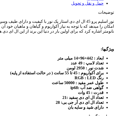
حمل و نقل و تحویل
توضیحات
نور اسلیم پرو 45 ال ای دی استار یک نور با کیفیت و دارا
امکان را میدهد که با توجه به نیاز آکواریوم و گیاهان و ماهیان خود آن 
نانومتر اشاره کرد که برای اولین بار در دنیا این برند از این ال ای د
ویژگیها:
ابعاد : 442×96×14 میلی متر
تعداد لامپ : 49 عدد
شدت نور : 2950 لومن
برای آکواریوم : 45 تا 55 سانت ( در حالت استفاده از پایه)
رنگ RGB : LED
طول عمر مفید : 50000 ساعت
گواهی ضد آب :ip68
قدرت : 45 وات
تعداد ال ای دی سفید :21
تعداد ال ای دی آر جی بی: 28
دارای شید و سایه بان