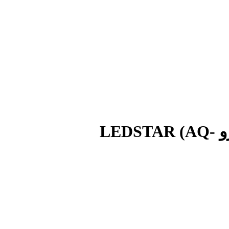
نور مخصوص آکواریوم های گیاهی برند ال ای دی استار مدل اسلیم پرو LEDSTAR (AQ-