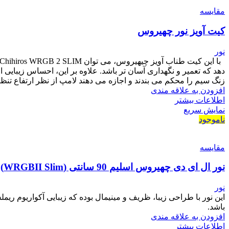
مقايسه
کیت آویز نور چهیروس
نور
زنگ سیم را محکم می بندند و اجازه می دهند لامپ از نظر ارتفاع تنظیم شود. کیت طناب
افزودن به علاقه مندی
اطلاعات بیشتر
نمایش سریع
ناموجود
مقايسه
نور ال ای دی چهیروس اسلیم 90 سانتی (WRGBII Slim)
نور
این نور با طراحی زیبا، ظریف و مینیمال بوده که زیبایی آکواریوم ر
باشد.
افزودن به علاقه مندی
اطلاعات بیشتر