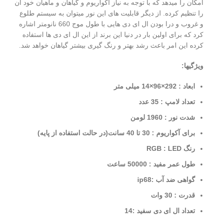
امکان را میدهد که با توجه به نیاز آکواریوم و گیاهان و ماهیان خود آن
را تنظیم کرده
.
از دیگر قابلیت های این نور میتوان به سیستم طلوع
و غروب و درا بودن ال ای دی هایی با طول موج 660 نانومتر اشاره
کرد که برای اولین بار در دنیا این برند از این ال ای دی ها استفاده
کرده این امر باعث رشد بهتر و رنگ گیری بیشتر گیاهان خواهد شد.
ویژگیها:
ابعاد : 292×96×14 میلی متر
تعداد لامپ : 35 عدد
شدت نور : 1960 لومن
برای آکواریوم : 30 تا 40 سانت
(در حالت استفاده از پایه)
رنگ RGB : LED
طول عمر مفید : 50000 ساعت
گواهی ضد آب :ip68
قدرت : 30 وات
تعداد ال ای دی سفید :14