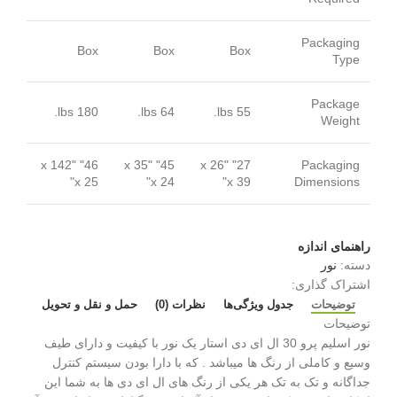
Packaging
Box
Box
Box
Type
Package
180 lbs.
64 lbs.
55 lbs.
Weight
46" x 142"
45" x 35"
27" x 26"
Packaging
x 25"
x 24"
x 39"
Dimensions
راهنمای اندازه
دسته:
نور
اشتراک گذاری:
توضیحات
جدول ویژگی‌ها
نظرات (0)
حمل و نقل و تحویل
توضیحات
نور اسلیم پرو 30 ال ای دی استار یک نور با کیفیت و دارای طیف
وسیع و کاملی از رنگ ها میباشد . که با دارا بودن سیستم کنترل
جداگانه و تک به تک هر یکی از رنگ های ال ای دی ها به شما این