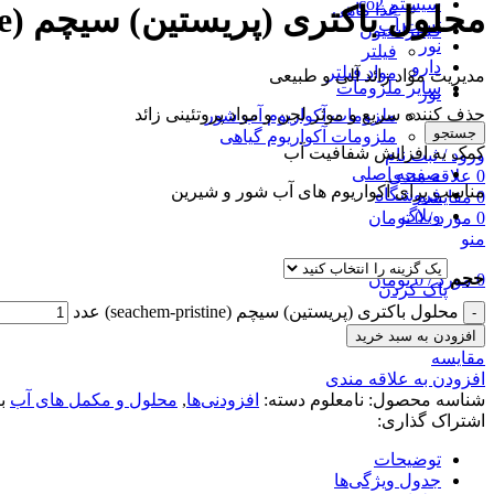
سیستم co2
غذا ماهی
محلول باکتری (پریستین) سیچم (seachem-pristine)
تست آب
فیلتراسیون
نور
فیلتر
دارو
مواد فیلتر
مدیریت مواد زائد آلی و طبیعی
سایر ملزومات
نور
حذف کننده سریع و موثر لجن و مواد پروتئینی زائد
ملزومات آکواریوم آب شور
جستجو
ملزومات آکواریوم گیاهی
کمک به افزایش شفافیت آب
ورود / ثبت نام
صفحه اصلی
0
علاقه مندی
مناسب برای آکواریوم های آب شور و شیرین
فروشگاه
0
مقايسه
وبلاگ
0
مورد
/
0
تومان
منو
حجم
0
مورد
/
0
تومان
پاک کردن
محلول باکتری (پریستین) سیچم (seachem-pristine) عدد
افزودن به سبد خرید
مقايسه
افزودن به علاقه مندی
شناسه محصول:
نامعلوم
دسته:
افزودنی‌ها
,
محلول و مکمل های آب
ب
اشتراک گذاری:
توضیحات
جدول ویژگی‌ها