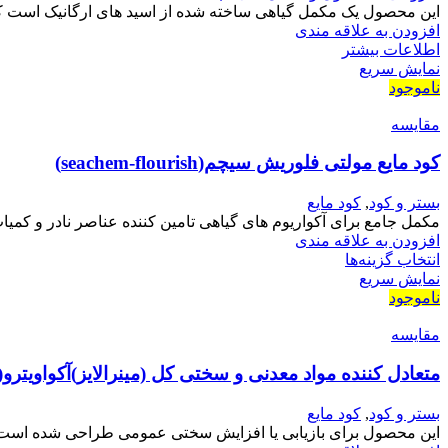
این محصول یک مکمل گیاهی ساخته شده از اسید های ارگانیک است ک
افزودن به علاقه مندی
اطلاعات بیشتر
نمایش سریع
ناموجود
مقايسه
کود مایع مولتی فلوریش سیچم(seachem-flourish)
بستر و کود
,
کود مایع
مکمل جامع برای آکواریوم های گیاهی تامین کننده عناصر نادر و کمیاب
افزودن به علاقه مندی
انتخاب گزینه‌ها
نمایش سریع
ناموجود
مقايسه
متعادل کننده مواد معدنی و سختی کل (مینرالایز)آکواویترو(GH mineralize-aquavitro)
بستر و کود
,
کود مایع
این محصول برای بازیابی یا افزایش سختی عمومی طراحی شده است 