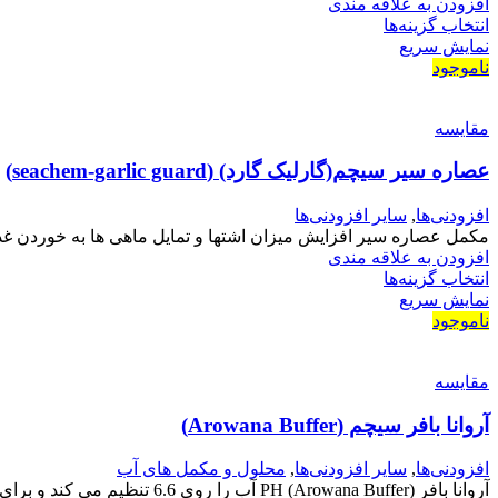
افزودن به علاقه مندی
انتخاب گزینه‌ها
نمایش سریع
ناموجود
مقايسه
عصاره سیر سیچم(گارلیک گارد) (seachem-garlic guard)
افزودنی‌ها
,
سایر افزودنی‌ها
مکمل عصاره سیر افزایش میزان اشتها و تمایل ماهی ها به خوردن غذا افزایش مقاومت بدن 
افزودن به علاقه مندی
انتخاب گزینه‌ها
نمایش سریع
ناموجود
مقايسه
آروانا بافر سیچم (Arowana Buffer)
افزودنی‌ها
,
سایر افزودنی‌ها
,
محلول و مکمل های آب
آروانا بافر (Arowana Buffer) PH آب را روی 6.6 تنظیم می کند و برای 2 الی 4 هفته روی این