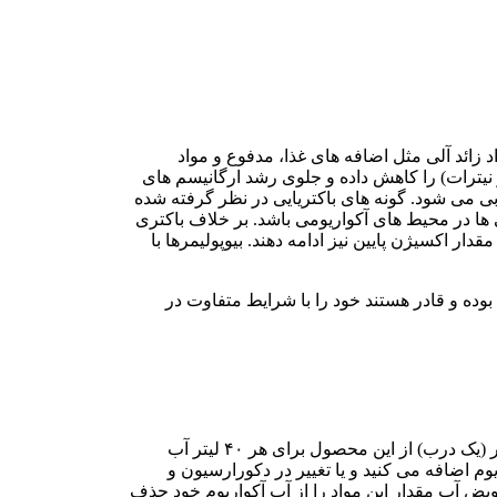
زائد آلی مثل اضافه های غذا، مدفوع و مواد
 نیترات) را کاهش داده و جلوی رشد ارگانیسم های
ی می شود. گونه های باکتریایی در نظر گرفته شده
 ها در محیط های آکواریومی باشد. بر خلاف باکتری
ر اکسیژن پایین نیز ادامه دهند. بیوپولیمرها با
وده و قادر هستند خود را با شرایط متفاوت در
قبل از مصرف بطری را به خوبی تکان دهید. لازم است فیلتر های UV و سیستم های تزریق ازن را در آکواریوم خود خاموش کنید. ۵ میلی لیتر (یک درب) از این محصول برای هر ۴۰ لیتر آب
ی که آبزی جدیدی به آکواریوم اضافه می کنید و یا تغییر در دکورارسیون و
یض آب مقدار این مواد را از آب آکواریوم خود حذف