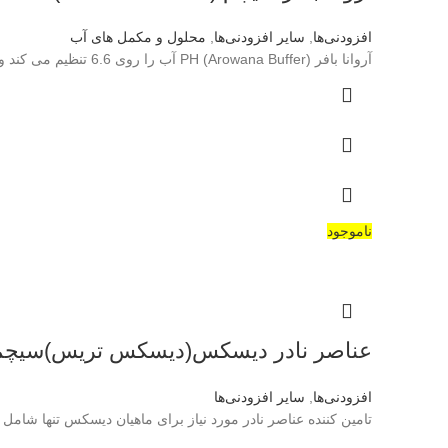
افزودنی‌ها
,
سایر افزودنی‌ها
,
محلول و مکمل های آب
آروانا بافر (Arowana Buffer) PH آب را روی 6.6 تنظیم می کند و برای 2 الی 4 هفته روی این
ناموجود
عناصر نادر دیسکس(دیسکس تریس)سیچم(eachem-discus trace
افزودنی‌ها
,
سایر افزودنی‌ها
تامین کننده عناصر نادر مورد نیاز برای ماهیان دیسکس تنها شامل ع