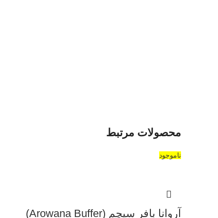
محصولات مرتبط
ناموجود
آروانا بافر سیچم (Arowana Buffer)