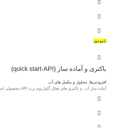
ناموجود
باکتری و آماده ساز (quick start-API)
افزودنی‌ها
,
محلول و مکمل های آب
آماده ساز آب و باکتری های فعال آکواریوم برند API محصولی است که پس از اضافه شدن آن به آب آکواریوم ، بلافاصله چرخه طبیعی آب آکواریوم شروع می شود تاریخ: 12/2027