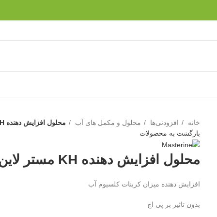
خانه
افزودنی‌ها
محلول و مکمل های آب
محلول افزایش دهنده KH مستر لاین(master line KH minus)
بازگشت به محصولات
محلول افزایش دهنده KH مستر لاین(master line KH minus)
افزایش دهنده میزان کربنات کلسیوم آب
بدون تاثیر بر پی اچ