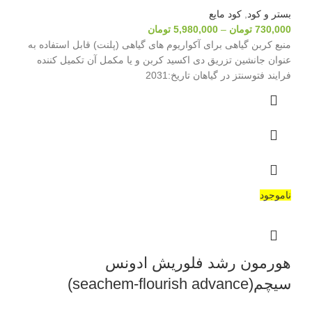
بستر و کود
,
کود مایع
730,000
تومان
–
5,980,000
تومان
منبع کربن گیاهی برای آکواریوم های گیاهی (پلنت) قابل استفاده به
عنوان جانشین تزریق دی اکسید کربن و یا مکمل آن تکمیل کننده
فرایند فتوسنتز در گیاهان تاریخ:2031
ناموجود
هورمون رشد فلوریش ادونس
سیچم(seachem-flourish advance)