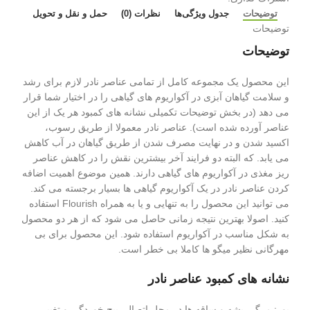
توضیحات
جدول ویژگی‌ها
نظرات (0)
حمل و نقل و تحویل
توضیحات
توضیحات
این محصول یک مجموعه کامل از تمامی عناصر نادر لازم برای رشد
و سلامت گیاهان آبزی در آکواریوم های گیاهی را در اختیار شما قرار
می دهد (در بخش توضیحات تکمیلی نشانه های کمبود هر یک از این
عناصر آورده شده است). عناصر نادر معمولا از طریق رسوب،
اکسید شدن و در نهایت مصرف شدن از طریق گیاهان در آب کاهش
می یابد. که البته دو فرایند آخر بیشترین نقش را در کاهش عناصر
ریز مغذی در آکواریوم های گیاهی دارند. همین موضوع اهمیت اضافه
کردن عناصر نادر در یک آکواریوم گیاهی ها بسیار برجسته می کند.
می توانید این محصول را به تنهایی و یا به همراه Flourish استفاده
کنید. اصولا بهترین نتیجه زمانی حاصل می شود که از هر دو محصول
به شکل مناسب در آکواریوم استفاده شود. این محصول برای بی
مهرگانی نظیر میگو ها کاملا بی خطر است.
نشانه های کمبود عناصر نادر
بور: مرگ ریشه و ساقه ها در محل اتصال، پیچ خوردگی و تغییر