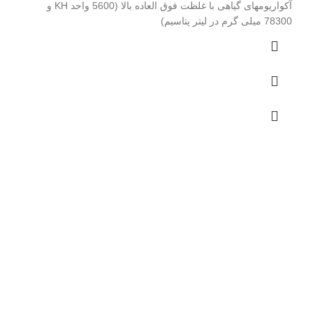
آکواریوم­های گیاهی با غلظت فوق العاده بالا (5600 واحد KH و
78300 میلی گرم در لیتر پتاسیم)