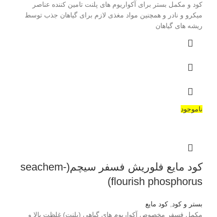
کود و مکمل بستر برای آکواریوم های پلنت تامین کننده عناصر
میکرو و نادر و همچنین مواد مغذی لازم برای گیاهان جذب توسط
ریشه های گیاهان
ناموجود
کود مایع فلوریش فسفر سیچم(seachem-
flourish phosphorus)
بستر و کود
,
کود مایع
مکمل فسفر مخصوص آکواریوم های گیاهی (پلنت) غلظت بالا و