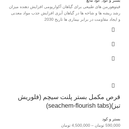
بستر و کود
,
کود مایع
فیتوهورمن های طبیعی برای گیاهان آکواریومی افزایش دهنده میزان
رشد ریشه ها و شاخه ها در گیاهان آبزی افزایش جذب مواد معدنی
و ایجاد مقاومت در برابر بیماری ها تاریخ 2030
قرص مکمل بستر پلنت سیچم (فلوریش
تبز)(seachem-flourish tabs)
بستر و کود
590,000
تومان
–
4,500,000
تومان