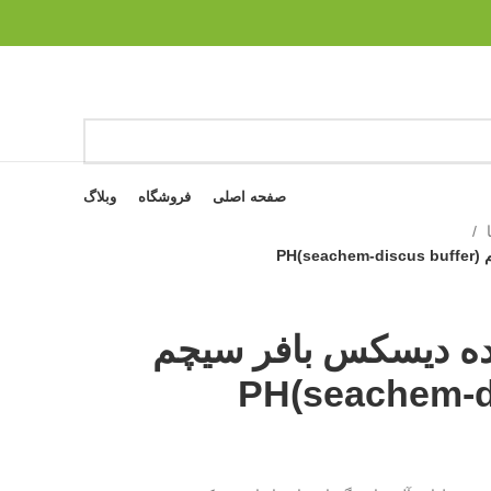
سی
مح
صفحه اصلی
فروشگاه
وبلاگ
سا
ا
P)
فی
مو
ده دیسکس بافر سیچم
مل
PH(seachem-di
مل