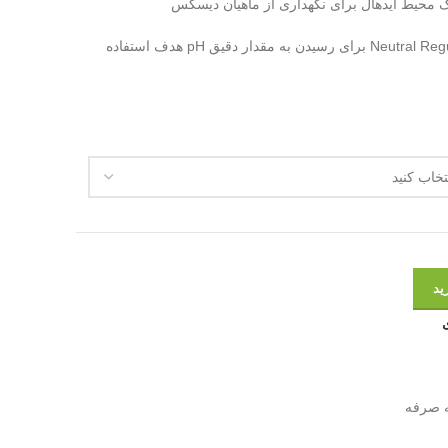
ک محیط ایدهآل برای نگهداری از ماهیان دیسکس
افبهتر است به همراه محصول Neutral Regulator برای رسیدن به مقدار دقیق pH هدف استفاده
ید
 صرفه