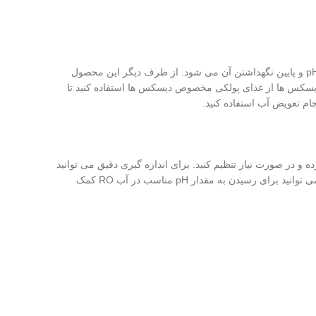
این محصول به ایجاد یک محیط آبی ایده آل برای نگهدای ماهیان دیسکس کمک می کند (pH و GH (سختی کل) پایین). این محصول باعث کاهش pH و پایین نگهداشتن آن می شود. از طرف دیگر این محصول
یزیم از آن می شود. برای افزودن املاح مورد نیاز دیسکس ها به آب از Discus Trace و برای تغذیه دیسکس ها از غذای پولکی مخصوص دیسکس ها استفاده کنید تا
، به آب آکواریوم اضافه کنید. بعد از تنظیم pH لازم است هر ماه و در هر بار تعویض آب، pH را بررسی کرده و در صورت نیاز تنظیم کنید. برای اندازه گیری دقیق می توانید
از قاشق اندازه گیری این برند استفاده کنید. در صورت نیاز به افزایش pH می توانید از محصول Neutral Regulator استفاده کنید. از جدول زیر می توانید برای رسیدن به مقدار pH مناسب در آب RO کمک