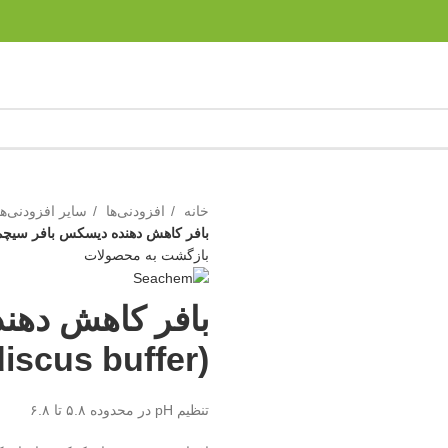
خانه
افزودنی‌ها
سایر افزودنی‌ه
بافر کاهش دهنده دیسکس بافر سیچم H(seachem-discus buffer
بازگشت به محصولات
بافر کاهش دهن
scus buffer)
تنظیم pH در محدوده ۵.۸ تا ۶.۸