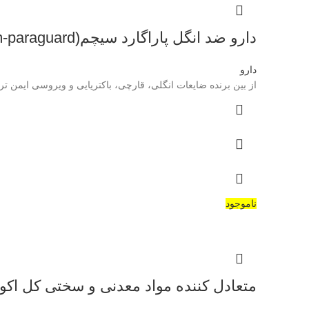
دارو ضد انگل پاراگارد سیچم(seachem-paraguard)
دارو
از بین برنده ضایعات انگلی، قارچی، باکتریایی و ویروسی ایمن تر نسب
ناموجود
متعادل کننده مواد معدنی و سختی کل اکولیبریوم سیچم(um