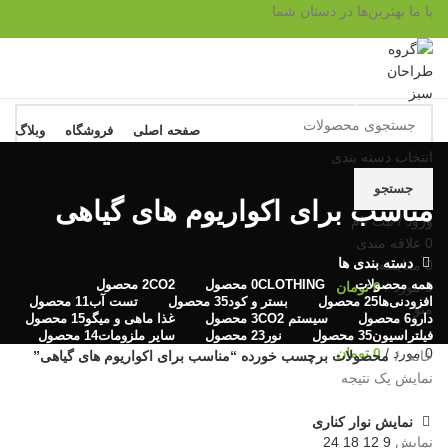
با ما بهترین‌ها در دستان شما
مرور دسته ها
صفحه اصلی
فروشگاه
وبلاگ
سی
انتخاب دسته بندی
مح
جستجو
مناسب برای اکواریوم های گیاهی
سا
ورود / ثبت نام
0
علاقه مندی
غذ
دسته بندی ها
0
مقايسه
همه
محصولات
CLOTHING
0 محصول
CO2
2 محصول
0
مورد
/
0
تومان
افزودنی‌ها
25 محصول
بستر و کود
35 محصول
تست آب
11 محصول
منو
دارو
6 محصول
سیستم CO2
3 محصول
غذا ماهی و میگو
15 محصول
فیلتراسیون
35 محصول
نور
23 محصول
سایر ملزومات
14 محصول
0
مورد
/
0
تومان
خانه
محصولات برچسب خورده “مناسب برای اکواریوم های گیاهی”
نمایش یک نتیجه
نمایش نوار کناری
نمایش
9
12
18
24