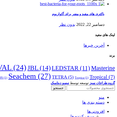
باکتری های مفید و مضر برای آکواریوم
دسامبر 22, 2022
بدون نظر
لینک های مفید
آخرین خبرها
برند
VAL
(24)
JBL
(14)
LEDSTAR
(11)
Masterine
Seachem
(27)
Tropical
(7)
TETRA
(5)
ON
(1)
Tropica
(1)
گروه طراحان سبز
توسعه توسط
نیسو دینامیک
جستجو
منو
دسته بندی ها
افزودنی‌ها
سیف کننده ها