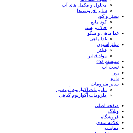
محلول و مکمل های آب
سایر افزودنی‌ها
بستر و کود
کود مایع
خاک و بستر
غذا ماهی و میگو
غذا ماهی
فیلتراسیون
فیلتر
مواد فیلتر
سیستم co2
تست آب
نور
دارو
سایر ملزومات
ملزومات آکواریوم آب شور
ملزومات آکواریوم گیاهی
صفحه اصلی
وبلاگ
فروشگاه
علاقه مندی
مقايسه