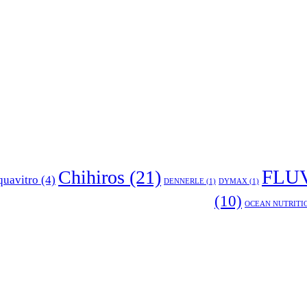
Chihiros
(21)
FLU
uavitro
(4)
DENNERLE
(1)
DYMAX
(1)
(10)
OCEAN NUTRITI