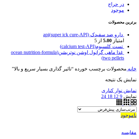
در حراج
موجود
برترین محصولات
دارو ضد سفیدک api(super ick cure-API)
امتیاز
5.00
از 5
تست کلسیوم(calcium test-API)
غذا ماهی گرانول اوشن نوتریشن(ocean nutrition-formula
two pellets)
خانه
محصولات برچسب خورده “تاثیر گذاری بسیار سریع و بالا”
نمایش یک نتیجه
نمایش نوار کناری
نمایش
9
12
18
24
ناموجود
مقايسه