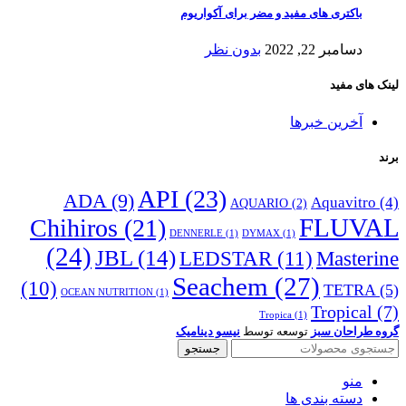
باکتری های مفید و مضر برای آکواریوم
دسامبر 22, 2022
بدون نظر
لینک های مفید
آخرین خبرها
برند
API
(23)
ADA
(9)
Aquavitro
(4)
AQUARIO
(2)
Chihiros
(21)
FLUVAL
DENNERLE
(1)
DYMAX
(1)
(24)
JBL
(14)
LEDSTAR
(11)
Masterine
Seachem
(27)
(10)
TETRA
(5)
OCEAN NUTRITION
(1)
Tropical
(7)
Tropica
(1)
گروه طراحان سبز
توسعه توسط
نیسو دینامیک
جستجو
منو
دسته بندی ها