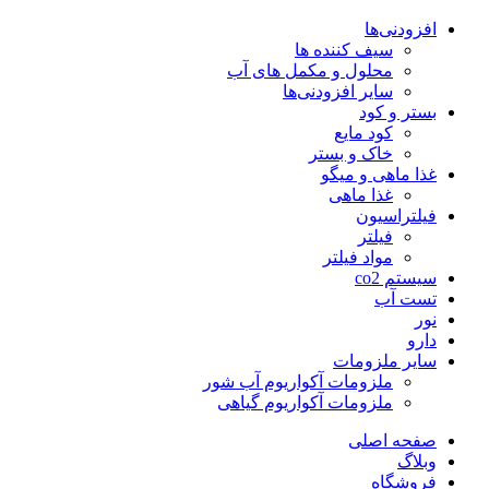
افزودنی‌ها
سیف کننده ها
محلول و مکمل های آب
سایر افزودنی‌ها
بستر و کود
کود مایع
خاک و بستر
غذا ماهی و میگو
غذا ماهی
فیلتراسیون
فیلتر
مواد فیلتر
سیستم co2
تست آب
نور
دارو
سایر ملزومات
ملزومات آکواریوم آب شور
ملزومات آکواریوم گیاهی
صفحه اصلی
وبلاگ
فروشگاه