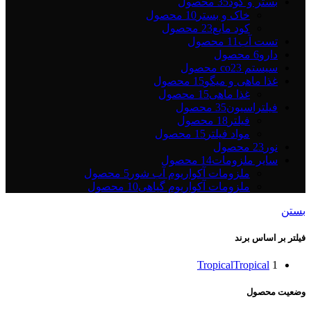
بستر و کود
35 محصول
خاک و بستر
10 محصول
کود مایع
23 محصول
تست آب
11 محصول
دارو
6 محصول
سیستم co2
3 محصول
غذا ماهی و میگو
15 محصول
غذا ماهی
15 محصول
فیلتراسیون
35 محصول
فیلتر
18 محصول
مواد فیلتر
15 محصول
نور
23 محصول
سایر ملزومات
14 محصول
ملزومات آکواریوم آب شور
5 محصول
ملزومات آکواریوم گیاهی
10 محصول
بستن
فیلتر بر اساس برند
Tropical
Tropical
1
وضعیت محصول