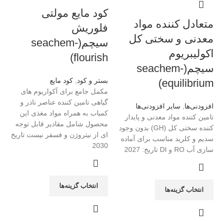
کود مایع مولتی
متعادل کننده مواد
فلوریش
معدنی و سختی کل
سیچم(seachem-
اکولیبریوم
flourish)
سیچم(seachem-
بستر و کود
,
کود مایع
equilibrium)
مکمل جامع برای آکواریوم های
گیاهی تامین کننده عناصر نادر و
افزودنی‌ها
,
سایر افزودنی‌ها
کمیاب به همراه مواد مغذی این
تامین کننده مواد معدنی و پایدار
محصول شامل مقادیر قابل توجه
کننده سختی کل (GH) بدون وجود
ای از نیتروژن و فسفر نیست تاریخ
سدیم و کلرید مناسب برای آماده
2030
سازی آب RO و DI تاریخ: 2027
انتخاب گزینه‌ها
انتخاب گزینه‌ها