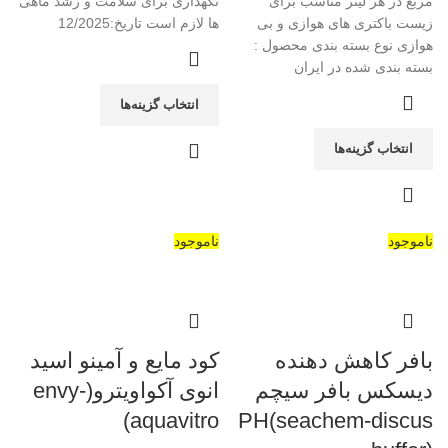
مربع در هر لیتر مناسب برای
نگهداری برای سلامت و رشد ماهی
زیست باکتری های هوازی و بی
ها لازم است تاریخ:12/2025
هوازی نوع بسته بندی محصول :
بسته بندی شده در ایران
انتخاب گزینه‌ها
انتخاب گزینه‌ها
ناموجود
ناموجود
بافر کاهش دهنده
کود مایع و آمینو اسید
دیسکس بافر سیچم
انوی آکواویترو(envy-
aquavitro)
PH(seachem-discus