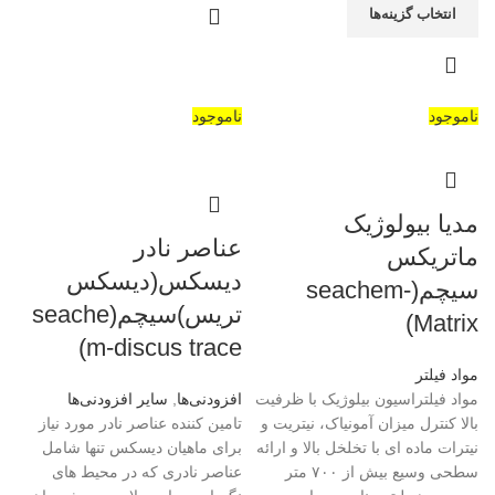
انتخاب گزینه‌ها
ناموجود
ناموجود
مدیا بیولوژیک
عناصر نادر
ماتریکس
دیسکس(دیسکس
سیچم(seachem-
تریس)سیچم(seache
Matrix)
m-discus trace)
مواد فیلتر
مواد فیلتراسیون بیلوژیک با ظرفیت
افزودنی‌ها
,
سایر افزودنی‌ها
بالا کنترل میزان آمونیاک، نیتریت و
تامین کننده عناصر نادر مورد نیاز
نیترات ماده ای با تخلخل بالا و ارائه
برای ماهیان دیسکس تنها شامل
سطحی وسیع بیش از ۷۰۰ متر
عناصر نادری که در محیط های