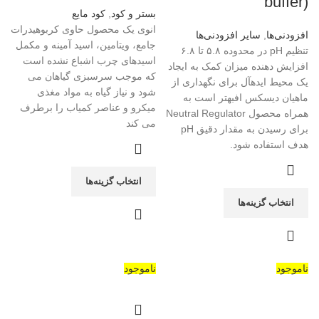
buffer)
بستر و کود
,
کود مایع
انوی یک محصول حاوی کربوهیدرات
افزودنی‌ها
,
سایر افزودنی‌ها
جامع، ویتامین، اسید آمینه و مکمل
تنظیم pH در محدوده ۵.۸ تا ۶.۸
اسیدهای چرب اشباع نشده است
افزایش دهنده میزان کمک به ایجاد
که موجب سرسبزی گیاهان می
یک محیط ایدهآل برای نگهداری از
شود و نیاز گیاه به مواد مغذی
ماهیان دیسکس افبهتر است به
میکرو و عناصر کمیاب را برطرف
همراه محصول Neutral Regulator
می کند
برای رسیدن به مقدار دقیق pH
هدف استفاده شود.
انتخاب گزینه‌ها
انتخاب گزینه‌ها
ناموجود
ناموجود