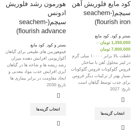
کود مایع فلوریش آهن
هورمون رشد فلوریش
سیچم(seachem-
ادونس
flourish iron)
سیچم(seachem-
flourish advance)
بستر و کود
,
کود مایع
1,350,000
تومان
–
بستر و کود
,
کود مایع
7,800,000
تومان
فیتوهورمن های طبیعی برای گیاهان
غلظت بالا برابر ۱۰۰۰۰ میلی گرم
آکواریومی افزایش دهنده میزان
در لیتر محلول آهن با ساختار
رشد ریشه ها و شاخه ها در گیاهان
فروس گلوکونات فروس گلوکونات
آبزی افزایش جذب مواد معدنی و
بسیار بهتر از ترکیبات دیگر فروس
ایجاد مقاومت در برابر بیماری ها
برای جذب توسط گیاهان است
تاریخ 2030
تاریخ: 2027
انتخاب گزینه‌ها
انتخاب گزینه‌ها