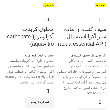
ناموجود
ناموجود
سیف کننده و آماده
محلول کربنات
ساز آکوا اسنشیال
آکواویترو(carbonate-
aquavitro)
(aqua essential-API)
افزودنی‌ها
,
سیف کننده ها
بستر و کود
,
کود مایع
یک سیف کننده آب همه‌کاره با
محلول حاوی بی کربنات پتاسیم
غلظت بالا که با حذف کلر ،
افزایش سختی (KH) و پتاسیم در
کلرامین و سم‌زدایی فلزات سنگین
آکواریوم­های گیاهی با غلظت فوق
که معمولاً در آب لوله‌کشی یافت
العاده بالا (5600 واحد KH و 78300
می‌شود ، فوراً آب لوله‌کشی را
میلی گرم در لیتر پتاسیم)
برای ماهی ایمن می‌کند . تاریخ
انقضا 6/2025
انتخاب گزینه‌ها