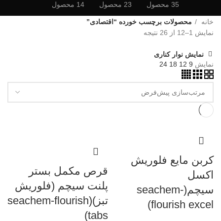
35 محصول
23 محصول
14 محصول
خانه
محصولات برچسب خورده “اقتصادی”
نمایش 1–12 از 26 نتیجه
نمایش نوار کناری
نمایش
9
12
18
24
کربن مایع فلوریش
قرص مکمل بستر
اکسل
پلنت سیچم (فلوریش
سیچم(seachem-
تبز)(seachem-flourish
flourish excel)
tabs)