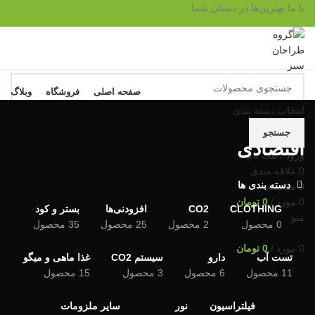
با ما بهترین‌ها در دستان شما
مرور دسته ها
صفحه اصلی
فروشگاه
وبلاگ
سی
انتخاب دسته بندی
مح
جستجو
اقتصادی
سا
ورود / ثبت نام
0
علاقه مندی
غذ
دسته بندی ها
0
مقايسه
0
مورد
/
0
تومان
CLOTHING
CO2
افزودنی‌ها
بستر و کود
منو
0 محصول
2 محصول
25 محصول
35 محصول
0
مورد
/
0
تومان
تست آب
دارو
سیستم CO2
غذا ماهی و میگو
11 محصول
6 محصول
3 محصول
15 محصول
فیلتراسیون
نور
سایر ملزومات