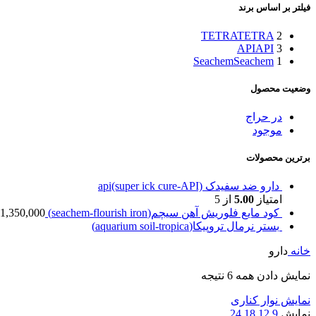
فیلتر بر اساس برند
TETRA
TETRA
2
API
API
3
Seachem
Seachem
1
وضعیت محصول
در حراج
موجود
برترین محصولات
دارو ضد سفیدک api(super ick cure-API)
امتیاز
5.00
از 5
کود مایع فلوریش آهن سیچم(seachem-flourish iron)
1,350,000
بستر نرمال تروپیکا(aquarium soil-tropica)
خانه
دارو
نمایش دادن همه 6 نتیجه
نمایش نوار کناری
نمایش
9
12
18
24