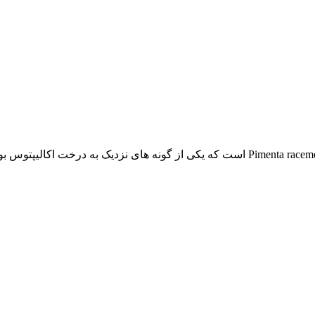
این محصول شامل عصاره گیاه West Indian Bay Tree با نام علمی Pimenta racemose است که یکی از 