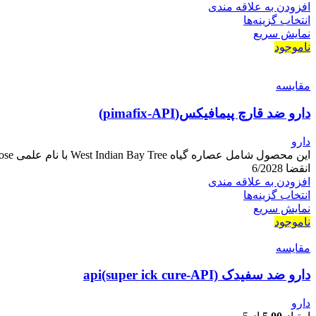
افزودن به علاقه مندی
انتخاب گزینه‌ها
نمایش سریع
ناموجود
مقايسه
دارو ضد قارچ پیمافیکس(pimafix-API)
دارو
انقضا 6/2028
افزودن به علاقه مندی
انتخاب گزینه‌ها
نمایش سریع
ناموجود
مقايسه
دارو ضد سفیدک api(super ick cure-API)
دارو