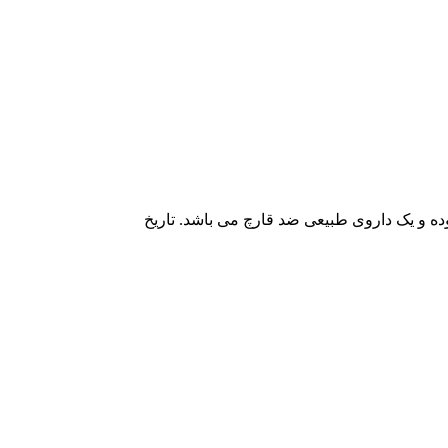
گونه های نزدیک به درخت اکالیپتوس بوده و یک داروی طبیعی ضد قارچ می باشد. تاریخ