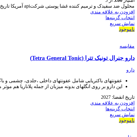
امتیاز
5.00
از 5
محلول ضد سفیدک و ترمیم کننده غشا پوستی شرکتapi آمریکا تاریخ انقضا 12/2026
افزودن به علاقه مندی
انتخاب گزینه‌ها
نمایش سریع
ناموجود
مقايسه
دارو جنرال تونیک تترا (Tetra General Tonic)
دارو
عفونتهای باکتریایی شامل عفونتهای داخلی ،جلدی، چشمی و باک
این دارو بر روی انگلهای بدونه میزبان از جمله پلاناریا هم موثر 
تاریخ انقضا: 2027
افزودن به علاقه مندی
انتخاب گزینه‌ها
نمایش سریع
ناموجود