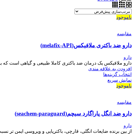
ناموجود
مقايسه
دارو ضد باکتری ملافیکس(melafix-API)
دارو
دارو ملافیکس یک درمان ضد باکتری کاملا طبیعی و گیاهی است که برای 
افزودن به علاقه مندی
انتخاب گزینه‌ها
نمایش سریع
ناموجود
مقايسه
دارو ضد انگل پاراگارد سیچم(seachem-paraguard)
دارو
از بین برنده ضایعات انگلی، قارچی، باکتریایی و ویروسی ایمن تر نسبت به