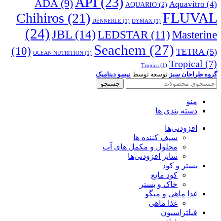
API
(23)
ADA
(9)
Aquavitro
(4)
AQUARIO
(2)
Chihiros
(21)
FLUVAL
DENNERLE
(1)
DYMAX
(1)
(24)
JBL
(14)
LEDSTAR
(11)
Masterine
Seachem
(27)
(10)
TETRA
(5)
OCEAN NUTRITION
(1)
Tropical
(7)
Tropica
(1)
گروه طراحان سبز
توسعه توسط
نیسو دینامیک
جستجو
منو
دسته بندی ها
افزودنی‌ها
سیف کننده ها
محلول و مکمل های آب
سایر افزودنی‌ها
بستر و کود
کود مایع
خاک و بستر
غذا ماهی و میگو
غذا ماهی
فیلتراسیون