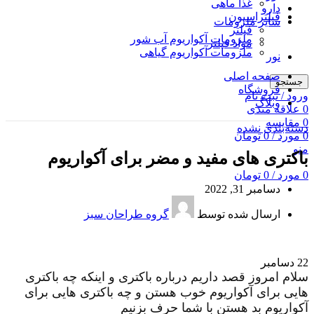
غذا ماهی
دارو
فیلتراسیون
سایر ملزومات
فیلتر
ملزومات آکواریوم آب شور
مواد فیلتر
ملزومات آکواریوم گیاهی
نور
صفحه اصلی
جستجو
فروشگاه
ورود / ثبت نام
وبلاگ
0
علاقه مندی
0
مقايسه
دسته‌بندی نشده
0
مورد
/
0
تومان
منو
باکتری های مفید و مضر برای آکواریوم
0
مورد
/
0
تومان
دسامبر 31, 2022
ارسال شده توسط
گروه طراحان سبز
22
دسامبر
سلام امروز قصد داریم درباره باکتری و اینکه چه باکتری
هایی برای آکواریوم خوب هستن و چه باکتری هایی برای
آکواریوم بد هستن با شما حرف بزنیم