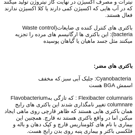
نیترات و مصرف اکسیژن در نهایت گاز نیتروژن تولید میکنند
که در آب هایی که اکسیژن کمی دارند یا کلا اکسیژن ندارند
فعال هستند.
باکتری های کنترل کننده ی ضایعات(
Waste control
bacteria
): این باکتری ها ارگانیسم های مرده را تجزیه
میکنند مثل جسد ماهیان یا گیاهان پوسیده
باکتری های مضر:
Cyanobacteria
: جلبک آبی سبز.که مخفف
اسمش
BGA
هست
Flexibacter columnaris
: که تازگی به
Flavobacterium
columnare
تغییر نامگذاری شدند این باکتری های رایج
همان باکتری هایی هستند که ظاهر قارچی روی ماهی ایجاد
میکنن اما در واقع باکتری هستند نه قارچ. همچنین این
بیماری با نام های کلومناریس قارچ و کپک دهان و باله و
فلکسی باکتر و بیماری پنبه روی بدن رایج هست.