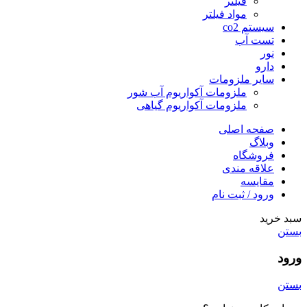
فیلتر
مواد فیلتر
سیستم co2
تست آب
نور
دارو
سایر ملزومات
ملزومات آکواریوم آب شور
ملزومات آکواریوم گیاهی
صفحه اصلی
وبلاگ
فروشگاه
علاقه مندی
مقايسه
ورود / ثبت نام
سبد خرید
بستن
ورود
بستن