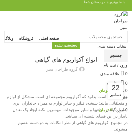
با ما بهترین‌ها در دستان شما
مرور دسته ها
صفحه اصلی
فروشگاه
وبلاگ
سی
دسته‌بندی نشده
انتخاب دسته بندی
مح
جستجو
انواع آکواریوم های گیاهی
سا
ورود / ثبت نام
گروه طراحان سبز
0
علاقه مندی
غذ
0
مقايسه
22
0
مورد
/
0
تومان
دسامبر
در ابتدا لازم است بدانید که آکواریوم مجموعه ای است متشکل از لوازم
منو
و متعلقاتی مانند: شیشه، فیلتر و سایر لوازم به همراه جانداران آبزی
شامل گیاهان، ماهیها و سایر موجودات. مهمترین نکته ایجاد یک تعادل
0
مورد
/
0
تومان
پایدار در این فضای شیشه ای میباشد.
در مجموع اکواریوم های گیاهی از نظر امکانات به دو دسته تقسیم
میشوند.